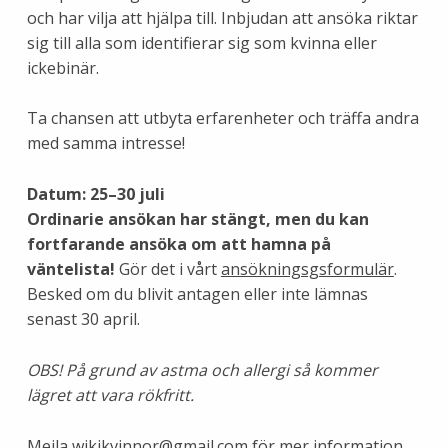
och har vilja att hjälpa till. Inbjudan att ansöka riktar
sig till alla som identifierar sig som kvinna eller
ickebinär.
Ta chansen att utbyta erfarenheter och träffa andra
med samma intresse!
Datum: 25–30 juli
Ordinarie ansökan har stängt, men du kan
fortfarande ansöka om att hamna på
väntelista!
Gör det i vårt
ansökningsgsformulär
.
Besked om du blivit antagen eller inte lämnas
senast 30 april.
OBS! På grund av astma och allergi så kommer
lägret att vara rökfritt.
Mejla
wikikvinnor@gmail.com
för mer information.