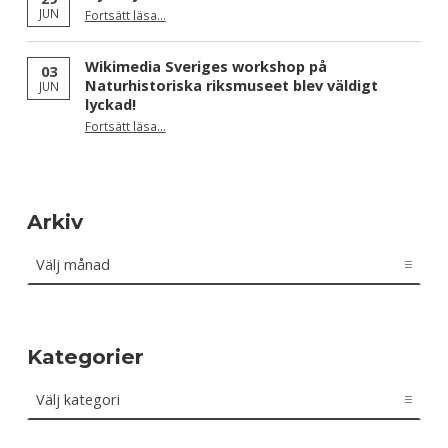
“Ny i styrelsen – välkommen Antonio Molin!”
JUN
Fortsätt läsa
…
Wikimedia Sveriges workshop på
03
Naturhistoriska riksmuseet blev väldigt
JUN
lyckad!
“Wikimedia Sveriges workshop på Naturhistoriska riksmuseet blev väldigt lyckad!”
Fortsätt läsa
…
Arkiv
Arkiv
Kategorier
Kategorier