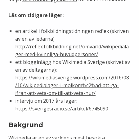
Läs om tidigare läger:
en artikel i folkbildningstidningen re:flex (skriven
av en av ledarna):
http://reflex.folkbildning.net/omvarld/wikipediala
ger-med-kvinnliga-huvudpersoner/
ett blogginlägg hos Wikimedia Sverige (skrivet av
en av deltagarna):
https://wikimediasverige.wordpress.com/2016/08
/10/wikipedialager-i-molkom%c2%ad-att-ga-
ifran-att-veta-om-till-att-veta-hur/
intervju om 2017 års läger:
https://sverigesradio.se/artikel/6745090
Bakgrund
Wikipedia är en av världens mest besökta