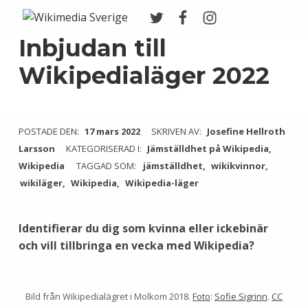
Twitter
Facebook
Instagram
Wikimedia Sverige
VI ARBETAR FÖR FRI KUNSKAP
Inbjudan till
Wikipedialäger 2022
POSTADE DEN:
17 mars 2022
SKRIVEN AV:
Josefine Hellroth
Larsson
KATEGORISERAD I:
Jämställdhet på Wikipedia
,
Wikipedia
TAGGAD SOM:
jämställdhet
wikikvinnor
wikiläger
Wikipedia
Wikipedia-läger
Identifierar du dig som kvinna eller ickebinär
och vill tillbringa en vecka med Wikipedia?
Bild från Wikipedialägret i Molkom 2018.
Foto
:
Sofie Sigrinn
.
CC