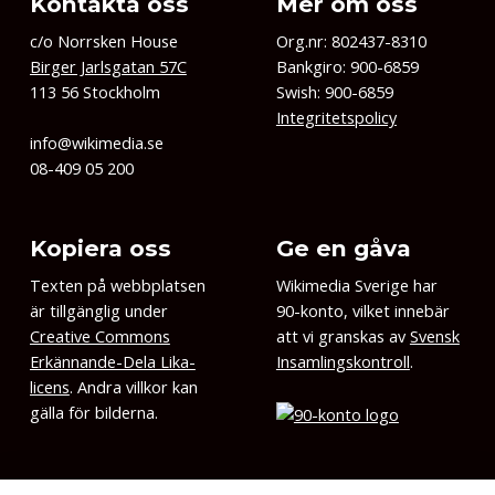
Kontakta oss
Mer om oss
c/o Norrsken House
Org.nr: 802437-8310
Birger Jarlsgatan 57C
Bankgiro: 900-6859
113 56 Stockholm
Swish: 900-6859
Integritetspolicy
info@wikimedia.se
08-409 05 200
Kopiera oss
Ge en gåva
Texten på webbplatsen
Wikimedia Sverige har
är tillgänglig under
90-konto, vilket innebär
Creative Commons
att vi granskas av
Svensk
Erkännande-Dela Lika-
Insamlingskontroll
.
licens
. Andra villkor kan
gälla för bilderna.