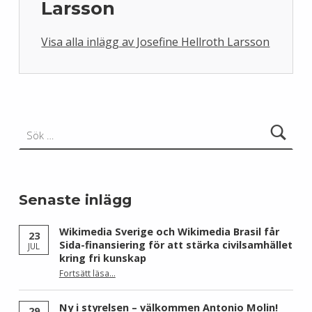
Larsson
Visa alla inlägg av Josefine Hellroth Larsson
Skip back to main navigation
Sök efter:
Senaste inlägg
Wikimedia Sverige och Wikimedia Brasil får
23
Sida-finansiering för att stärka civilsamhället
JUL
kring fri kunskap
Fortsätt läsa
…
“Wikimedia Sverige och Wikimedia Brasil får Sida-finansiering för att stärka civilsamhället kring fri kunskap”
Ny i styrelsen – välkommen Antonio Molin!
29