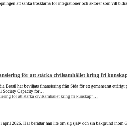
ngen att sänka trösklarna för integrationer och aktörer som vill bidra t
siering för att stärka civilsamhället kring fri kunska
Brasil har beviljats finansiering från Sida för ett gemensamt ettårigt p
ivil Society Capacity for…
ring för att stärka civilsamhället kring fri kunskap”
…
i april 2026. Här berättar han lite om sig själv och sin bakgrund inom