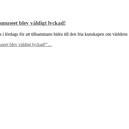
museet blev väldigt lyckad!
des i lördags för att tillsammans bidra till den fria kunskapen om värl
eet blev väldigt lyckad!”
…