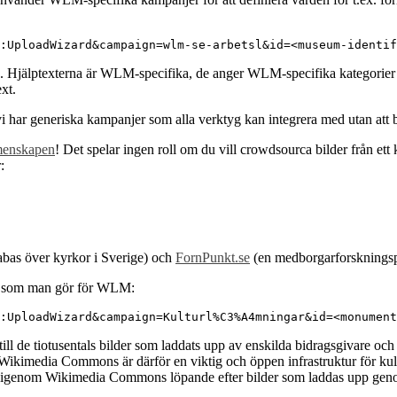
:UploadWizard&campaign=wlm-se-arbetsl&id=<museum-identif
. Hjälptexterna är WLM-specifika, de anger WLM-specifika kategorier os
xt.
vi har generiska kampanjer som alla verktyg kan integrera med utan att b
emenskapen
! Det spelar ingen roll om du vill crowdsourca bilder från ett
:
abas över kyrkor i Sverige) och
FornPunkt.se
(en medborgarforskningspl
tt som man gör för WLM:
:UploadWizard&campaign=Kulturl%C3%A4mningar&id=<monument
 de tiotusentals bilder som laddats upp av enskilda bidragsgivare och
Wikimedia Commons är därför en viktig och öppen infrastruktur för kult
 igenom Wikimedia Commons löpande efter bilder som laddas upp gen