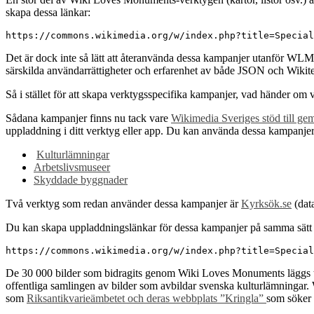
skapa dessa länkar:
https://commons.wikimedia.org/w/index.php?title=Special
Det är dock inte så lätt att återanvända dessa kampanjer utanför WLM
särskilda användarrättigheter och erfarenhet av både JSON och Wikite
Så i stället för att skapa verktygsspecifika kampanjer, vad händer om 
Sådana kampanjer finns nu tack vare
Wikimedia Sveriges stöd till g
uppladdning i ditt verktyg eller app. Du kan använda dessa kampanjer
Kulturlämningar
Arbetslivsmuseer
Skyddade byggnader
Två verktyg som redan använder dessa kampanjer är
Kyrksök.se
(dat
Du kan skapa uppladdningslänkar för dessa kampanjer på samma sä
https://commons.wikimedia.org/w/index.php?title=Special
De 30 000 bilder som bidragits genom Wiki Loves Monuments läggs till
offentliga samlingen av bilder som avbildar svenska kulturlämningar. 
som
Riksantikvarieämbetet och deras webbplats ”Kringla”
som söker