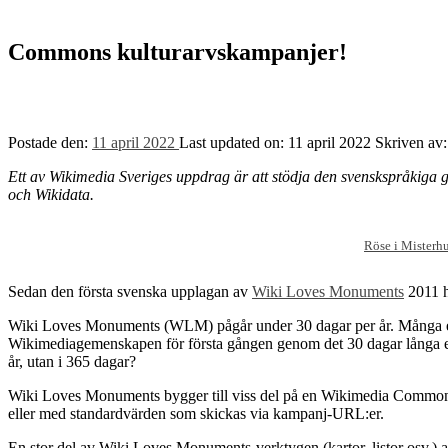
Commons kulturarvskampanjer!
Postade den:
11 april 2022
Last updated on:
11 april 2022
Skriven av
Ett av Wikimedia Sveriges uppdrag är att stödja den svenskspråkiga
och Wikidata.
Röse i Misterh
Sedan den första svenska upplagan av
Wiki Loves Monuments
2011 h
Wiki Loves Monuments (WLM) pågår under 30 dagar per år. Många erfa
Wikimediagemenskapen för första gången genom det 30 dagar långa ev
år, utan i 365 dagar?
Wiki Loves Monuments bygger till viss del på en Wikimedia Common
eller med standardvärden som skickas via kampanj-URL:er.
En stor del av Wiki Loves Monuments-verktygen (kartor, listor osv.) a