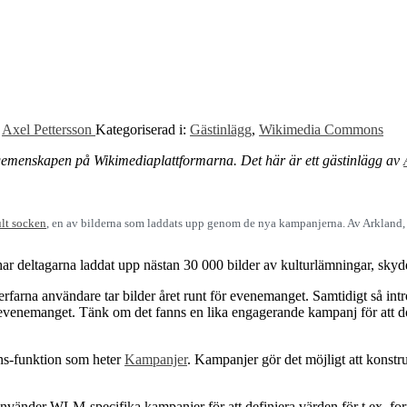
:
Axel Pettersson
Kategoriserad i:
Gästinlägg
,
Wikimedia Commons
 gemenskapen på Wikimediaplattformarna. Det här är ett gästinlägg av
ult socken
, en av bilderna som laddats upp genom de nya kampanjerna. Av Arkland
ar deltagarna laddat upp nästan 30 000 bilder av kulturlämningar, sky
rna användare tar bilder året runt för evenemanget. Samtidigt så int
enemanget. Tänk om det fanns en lika engagerande kampanj för att dok
s-funktion som heter
Kampanjer
. Kampanjer gör det möjligt att konst
nvänder WLM-specifika kampanjer för att definiera värden för t.ex. for