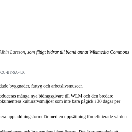
Albin Larsson
, som flitigt bidrar till bland annat Wikimedia Commons
, CC-BY-SA-4.0.
ddade byggnader, fartyg och arbetslivsmuseer.
roduceras många nya bidragsgivare till WLM och den bredare
umentera kulturarvsmiljöer som inte bara pågick i 30 dagar per
ruera uppladdningsformulär med en uppsättning fördefinierade värden
nlämningars och bygganders identifierare. Det är superenkelt att