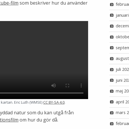
ube-film
som beskriver hur du använder
februa
januar
decem
oktobe
septe
august
juli 20
juni 20
maj 20
april 2
n kartan. Eric Luth (WMSE)
CC BY-SA 4.0
.
skyddad natur som du kan utgå från
mars 
tionsfilm
om hur du gör då.
februa