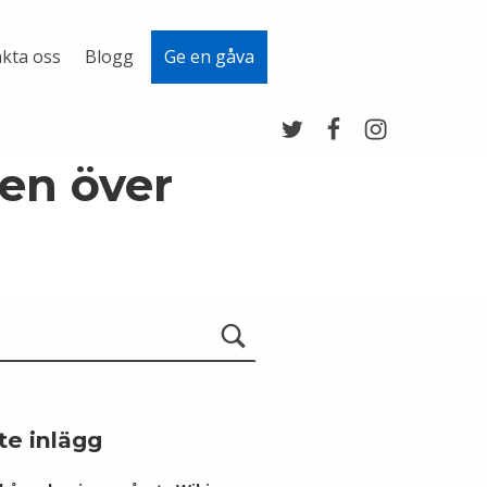
kta oss
Blogg
Ge en gåva
Twitter
Facebook
Instagram
en över
te inlägg