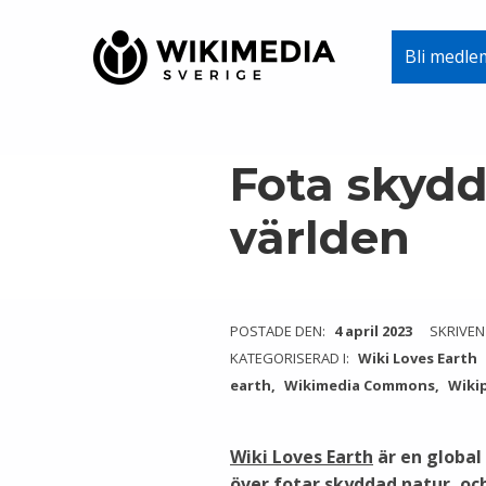
Wikimedia Sverige
Bli medle
VI ARBETAR FÖR FRI KUNSKAP
Skip to main navigation
Skip to main content
Skip to footer
Fota skydd
världen
POSTADE DEN:
4 april 2023
SKRIVEN
KATEGORISERAD I:
Wiki Loves Earth
earth
Wikimedia Commons
Wikip
Wiki Loves Earth
är en global
över fotar skyddad natur, och