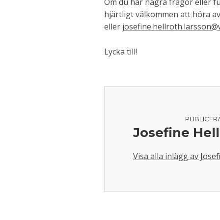
Om du har några frågor eller f
hjärtligt välkommen att höra av 
eller
josefine.hellroth.larsson@
Lycka till!
PUBLICER
Josefine Hel
Visa alla inlägg av Jose
Skip back to main navigation