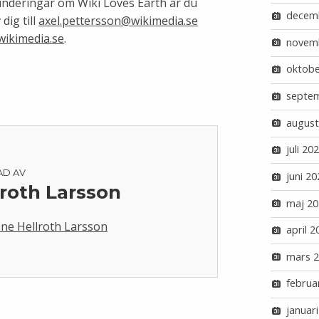
underingar om Wiki Loves Earth är du
decem
dig till
axel.pettersson@wikimedia.se
wikimedia.se
.
novem
oktobe
septe
august
juli 20
AD AV
juni 20
lroth Larsson
maj 20
fine Hellroth Larsson
april 2
mars 
februa
januar