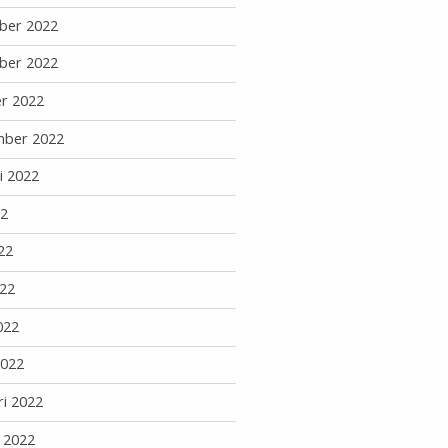
ber 2022
ber 2022
r 2022
mber 2022
i 2022
22
22
22
022
2022
ri 2022
i 2022