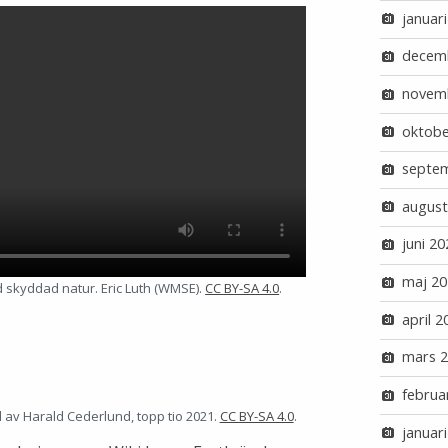
januar
decem
novem
oktobe
septe
august
juni 20
maj 20
ed skyddad natur. Eric Luth (WMSE).
CC BY-SA 4.0
.
april 2
mars 
februa
d av Harald Cederlund, topp tio 2021.
CC BY-SA 4.0
.
januar