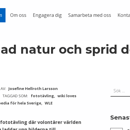
Om oss
Engagera dig
Samarbeta med oss
Konta
m
ad natur och sprid d
Sök efter:
 AV:
Josefine Hellroth Larsson
TAGGAD SOM:
fototävling
wiki loves
edia för hela Sverige
WLE
Senas
 fototävling där volontärer världen
 laddar upp bilderna till