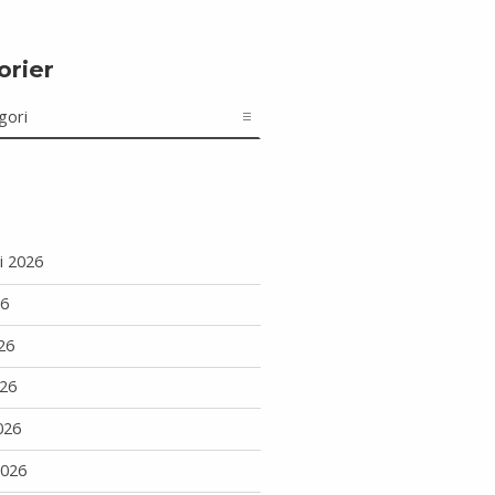
orier
r
i 2026
26
26
26
026
2026