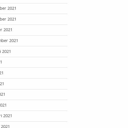
ber 2021
ber 2021
r 2021
mber 2021
i 2021
21
21
21
021
2021
ri 2021
i 2021