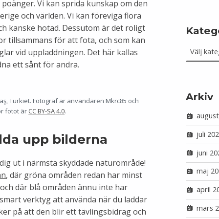
ra poänger. Vi kan sprida kunskap om den
erige och världen. Vi kan föreviga flora
h kanske hotad. Dessutom är det roligt
Kateg
or tillsammans för att fota, och som kan
Kategorie
lar vid uppladdningen. Det här kallas
na ett sånt för andra.
Arkiv
, Turkiet. Fotograf är användaren Mkrc85 och
r fotot är
CC BY-SA 4.0
.
august
juli 20
dda upp bilderna
juni 20
e dig ut i närmsta skyddade naturområde!
maj 20
an
, där gröna områden redan har minst
, och där blå områden ännu inte har
april 2
 smart verktyg att använda när du laddar
mars 
ker på att den blir ett tävlingsbidrag och