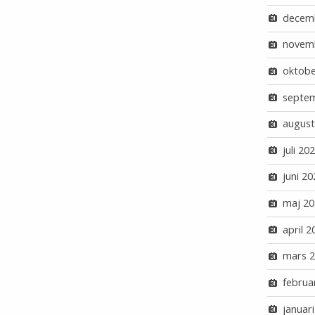
decem
novem
oktobe
septe
august
juli 20
juni 20
maj 20
april 2
mars 
februa
januar