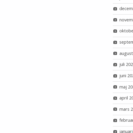
decem
novem
oktobe
septe
august
juli 20
juni 20
maj 20
april 2
mars 
februa
januar