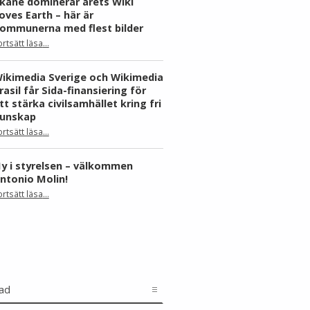
kåne dominerar årets Wiki
oves Earth – här är
ommunerna med flest bilder
ortsätt läsa
…
“Skåne dominerar årets Wiki Loves Earth – här är kommunerna med flest bilder”
ikimedia Sverige och Wikimedia
rasil får Sida-finansiering för
tt stärka civilsamhället kring fri
unskap
ortsätt läsa
…
“Wikimedia Sverige och Wikimedia Brasil får Sida-finansiering för att stärka civilsamhället kring fri kunskap”
y i styrelsen – välkommen
ntonio Molin!
“Ny i styrelsen – välkommen Antonio Molin!”
ortsätt läsa
…