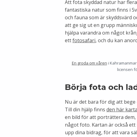
Att fota skyddad natur har fle
fantastiska natur som finns i Sv
och fauna som är skyddsvärd oc
att ge sig ut en grupp människ
hjälpa varandra om något krång
ett
fotosafari
, och du kan anord
En groda om våren
i Kahramanmaraş
licensen fö
Börja fota och la
Nu är det bara för dig att beg
Till din hjälp finns
den här kart
en bild för att porträttera dem
något foto. Kartan är också ett
upp dina bidrag, för att vara sä