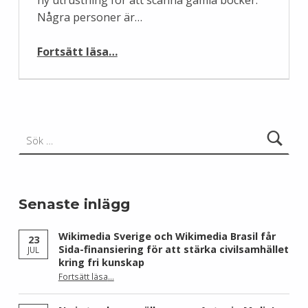
Några personer är…
“Edaens inscanningsprojekt”
Fortsätt läsa
…
Sök efter:
Senaste inlägg
Wikimedia Sverige och Wikimedia Brasil får
23
Sida-finansiering för att stärka civilsamhället
JUL
kring fri kunskap
Fortsätt läsa
…
“Wikimedia Sverige och Wikimedia Brasil får Sida-finansiering för att stärka civilsamhället kring fri kunskap”