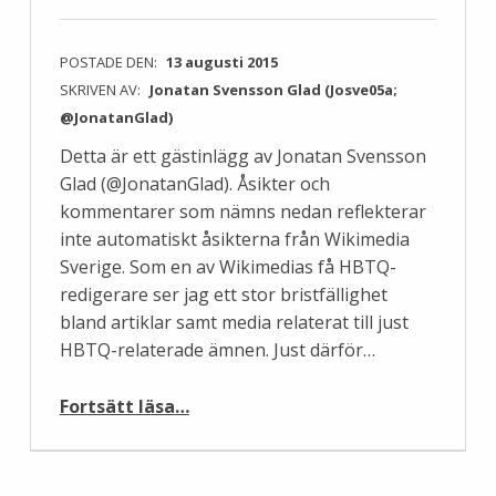
POSTADE DEN:
13 augusti 2015
SKRIVEN AV:
Jonatan Svensson Glad (Josve05a;
@JonatanGlad)
Detta är ett gästinlägg av Jonatan Svensson
Glad (@JonatanGlad). Åsikter och
kommentarer som nämns nedan reflekterar
inte automatiskt åsikterna från Wikimedia
Sverige. Som en av Wikimedias få HBTQ-
redigerare ser jag ett stor bristfällighet
bland artiklar samt media relaterat till just
HBTQ-relaterade ämnen. Just därför…
“Wikimedia SE visar på färg!”
Fortsätt läsa
…