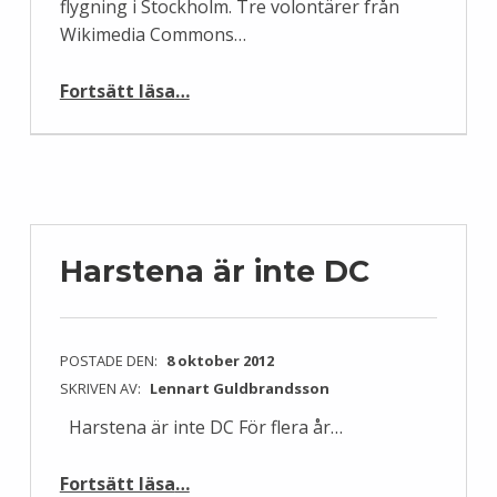
flygning i Stockholm. Tre volontärer från
Wikimedia Commons…
“Stockholm från luften”
Fortsätt läsa
…
Harstena är inte DC
POSTADE DEN:
8 oktober 2012
SKRIVEN AV:
Lennart Guldbrandsson
Harstena är inte DC För flera år…
“Harstena är inte DC”
Fortsätt läsa
…