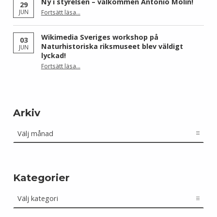
Ny i styrelsen – välkommen Antonio Molin!
29
“Ny i styrelsen – välkommen Antonio Molin!”
JUN
Fortsätt läsa
…
Wikimedia Sveriges workshop på
03
Naturhistoriska riksmuseet blev väldigt
JUN
lyckad!
“Wikimedia Sveriges workshop på Naturhistoriska riksmuseet blev väldigt lyckad!”
Fortsätt läsa
…
Arkiv
Arkiv
Kategorier
Kategorier