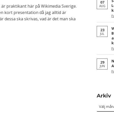
S
07
L
 är praktikant här på Wikimedia Sverige.
AUG
k
n kort presentation då jag alltid är
F
är dessa ska skrivas, vad är det man ska
W
23
B
JUL
a
k
F
N
29
A
JUN
F
Arkiv
Arkiv