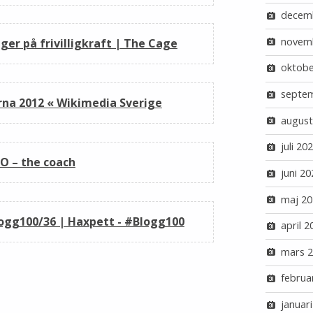
decem
novem
ger på frivilligkraft | The Cage
oktobe
septe
na 2012 « Wikimedia Sverige
august
juli 20
RO – the coach
juni 20
maj 20
logg100/36 | Haxpett - #Blogg100
april 2
mars 
februa
januar