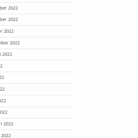
ber 2022
ber 2022
r 2022
mber 2022
i 2022
22
22
22
022
2022
ri 2022
i 2022