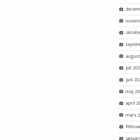
decem
novem
oktobe
septe
august
juli 20
juni 20
maj 20
april 2
mars 
februa
januar