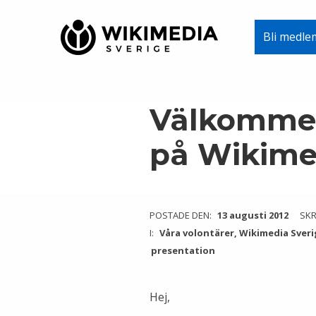
Wikimedia Sverige
Bli medle
VI ARBETAR FÖR FRI KUNSKAP
Skip to main navigation
Skip to main content
Skip to footer
Välkommen
på Wikime
POSTADE DEN:
13 augusti 2012
SKR
I:
Våra volontärer
,
Wikimedia Sveri
presentation
Hej,