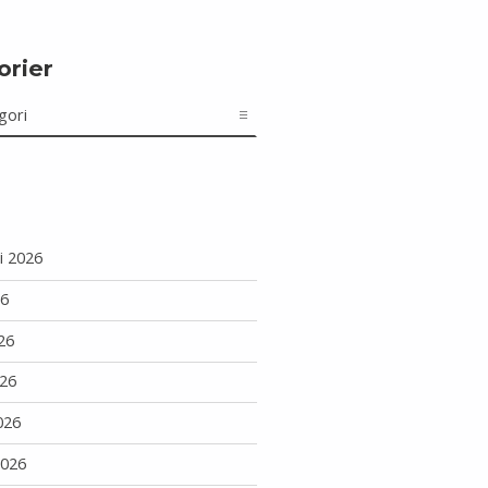
orier
r
i 2026
26
26
26
026
2026