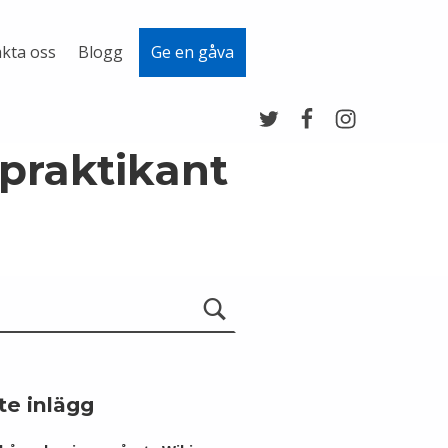
kta oss
Blogg
Ge en gåva
Twitter
Facebook
Instagram
praktikant
te inlägg