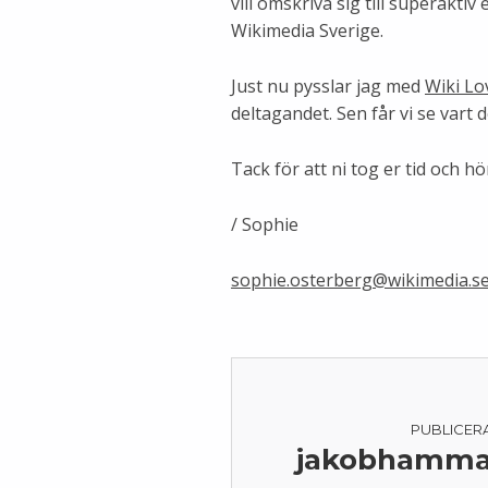
vill omskriva sig till superakti
Wikimedia Sverige.
Just nu pysslar jag med
Wiki L
deltagandet. Sen får vi se vart 
Tack för att ni tog er tid och hö
/ Sophie
sophie.osterberg@wikimedia.s
PUBLICER
jakobhamma