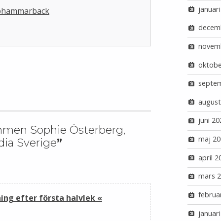
januar
kobhammarback
decem
novem
oktobe
septe
august
juni 20
men Sophie Österberg,
maj 20
dia Sverige
”
april 2
mars 
februa
g efter första halvlek «
januar