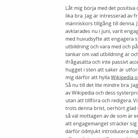
Låt mig börja med det positiva
lika bra. Jag är intresserad av
människors tillgång till denna.
avklarades nu i juni, varit enga
med huvudsyfte att engagera stu
utbildning och vara med och på
tankar om vad utbildning är och
ifrågasätta och inte passivt ac
hugget i sten att saker är utfor
mig därför att hylla
Wikipedia o
Så nu till det lite mindre bra. 
av Wikipedia och dess systerproj
utan att tillföra och redigera. V
trots denna brist, oerhört glad 
så väl mottagen av de som är e
att engagemanget sträcker sig l
därför ödmjukt introducera mig s