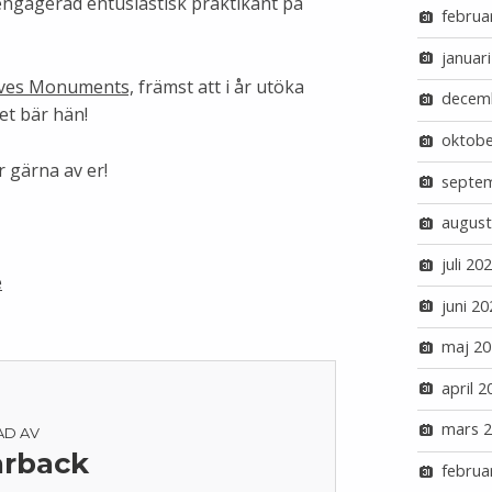
v engagerad entusiastisk praktikant på
februa
januar
oves Monuments,
främst att i år utöka
decem
det bär hän!
oktobe
r gärna av er!
septe
august
juli 20
e
juni 20
maj 20
april 2
mars 
AD AV
rback
februa