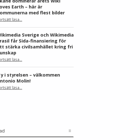
kåne dominerar årets Wiki
oves Earth – här är
ommunerna med flest bilder
ortsätt läsa
…
“Skåne dominerar årets Wiki Loves Earth – här är kommunerna med flest bilder”
ikimedia Sverige och Wikimedia
rasil får Sida-finansiering för
tt stärka civilsamhället kring fri
unskap
ortsätt läsa
…
“Wikimedia Sverige och Wikimedia Brasil får Sida-finansiering för att stärka civilsamhället kring fri kunskap”
y i styrelsen – välkommen
ntonio Molin!
“Ny i styrelsen – välkommen Antonio Molin!”
ortsätt läsa
…