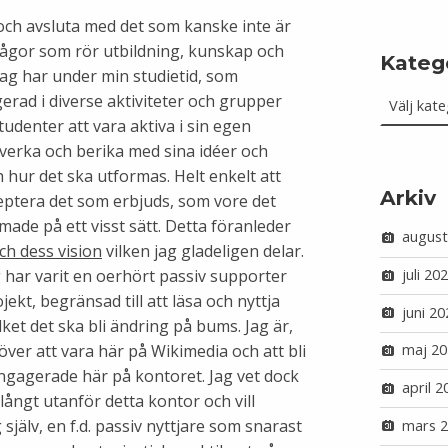
 och avsluta med det som kanske inte är
 frågor som rör utbildning, kunskap och
Kateg
 Jag har under min studietid, som
Kategorie
gerad i diverse aktiviteter och grupper
denter att vara aktiva i sin egen
verka och berika med sina idéer och
 hur det ska utformas. Helt enkelt att
Arkiv
ceptera det som erbjuds, som vore det
made på ett visst sätt. Detta föranleder
august
ch dess vision
vilken jag gladeligen delar.
juli 20
Jag har varit en oerhört passiv supporter
ekt, begränsad till att läsa och nyttja
juni 20
ilket det ska bli ändring på bums. Jag är,
maj 20
över att vara här på Wikimedia och att bli
ngagerade här på kontoret. Jag vet dock
april 2
ångt utanför detta kontor och vill
jälv, en f.d. passiv nyttjare som snarast
mars 