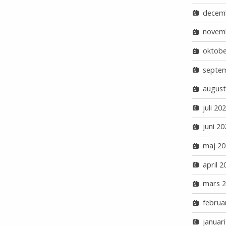
decem
novem
oktobe
septe
august
juli 20
juni 20
maj 20
april 2
mars 
februa
januar