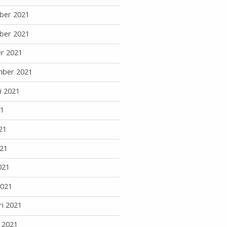
ber 2021
ber 2021
r 2021
mber 2021
i 2021
21
21
21
021
2021
ri 2021
i 2021