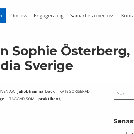
Om oss
Engagera dig
Samarbeta med oss
Konta
m
 Sophie Österberg, 
dia Sverige
Sök efter:
IVEN AV:
jakobhammarback
KATEGORISERAD
ge
TAGGAD SOM:
praktikant
Senas