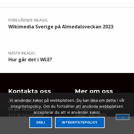
Inläggsnavigering
FÖREGÅENDE INLÄGG
Wikimedia Sverige på Almedalsveckan 2023
NÄSTA INLÄGG
Hur går det i WLE?
Kontakta oss
Mer om oss
Vi använder kakor på webbplatsen. Du kan läsa om detta i vår
c/o Norrsken House
Org.nr: 802437-8310
integritetspolicy. Om du fortsätter att använda webbplatsen
Birger Jarlsgatan 57C
Bankgiro: 900-6859
accepterar du att vi använder kakor.
113 56 Stockholm
Swish: 900-6859
Integritetspolicy
OKEJ
INTEGRITETSPOLICY
MENU
info@wikimedia.se