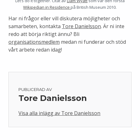
Let’s do it together. Citat av
Liam Wyatt
som var den första
Wikipedian in Residence
på British Museum 2010.
Har ni frågor eller vill diskutera möjligheter och
samarbeten, kontakta
Tore Danielsson
. Är ni inte
redo att börja riktigt ännu? Bli
organisationsmedlem
medan ni funderar och stöd
vårt arbete redan idag!
PUBLICERAD AV
Tore Danielsson
Visa alla inlägg av Tore Danielsson
Skip back to main navigation