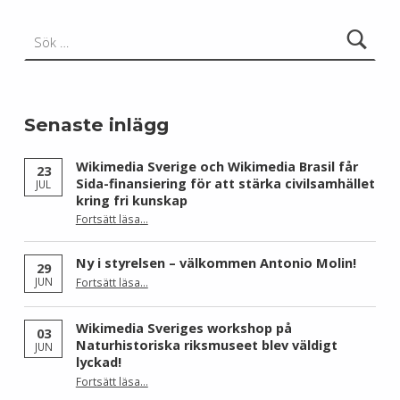
Sök efter:
Senaste inlägg
Wikimedia Sverige och Wikimedia Brasil får
23
Sida-finansiering för att stärka civilsamhället
JUL
kring fri kunskap
Fortsätt läsa
…
“Wikimedia Sverige och Wikimedia Brasil får Sida-finansiering för att stärka civilsamhället kring fri kunskap”
Ny i styrelsen – välkommen Antonio Molin!
29
“Ny i styrelsen – välkommen Antonio Molin!”
JUN
Fortsätt läsa
…
Wikimedia Sveriges workshop på
03
Naturhistoriska riksmuseet blev väldigt
JUN
lyckad!
“Wikimedia Sveriges workshop på Naturhistoriska riksmuseet blev väldigt lyckad!”
Fortsätt läsa
…