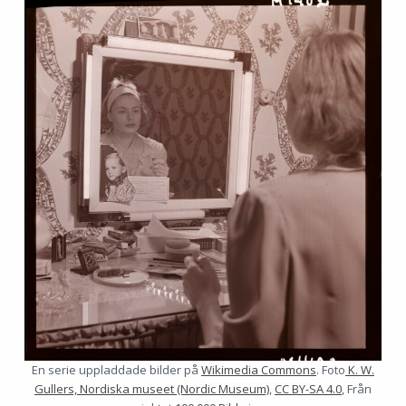
En serie uppladdade bilder på
Wikimedia Commons
. Foto
K. W.
Gullers,
Nordiska museet (Nordic Museum)
,
CC BY-SA 4.0
, Från