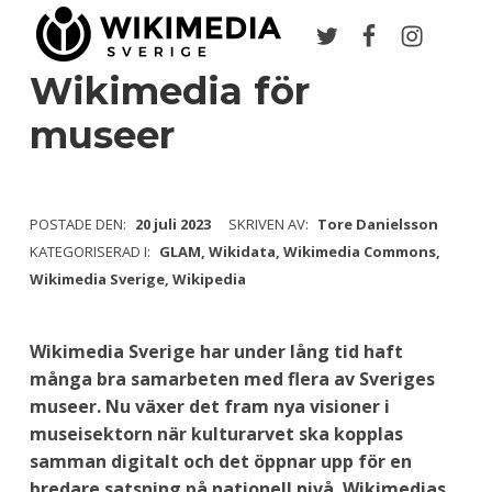
Twitter
Facebook
Instagr
Wikimedia Sverige
VI ARBETAR FÖR FRI KUNSKAP
Wikimedia för
museer
POSTADE DEN:
20 juli 2023
SKRIVEN AV:
Tore Danielsson
KATEGORISERAD I:
GLAM
,
Wikidata
,
Wikimedia Commons
,
Wikimedia Sverige
,
Wikipedia
Wikimedia Sverige har under lång tid haft
många bra samarbeten med flera av Sveriges
museer. Nu växer det fram nya visioner i
museisektorn när kulturarvet ska kopplas
samman digitalt och det öppnar upp för en
bredare satsning på nationell nivå. Wikimedias