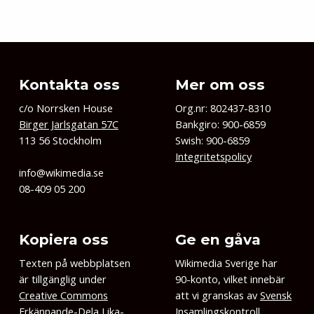
Kontakta oss
Mer om oss
c/o Norrsken House
Org.nr: 802437-8310
Birger Jarlsgatan 57C
Bankgiro: 900-6859
113 56 Stockholm
Swish: 900-6859
Integritetspolicy
info@wikimedia.se
08-409 05 200
Kopiera oss
Ge en gåva
Texten på webbplatsen
Wikimedia Sverige har
är tillgänglig under
90-konto, vilket innebär
Creative Commons
att vi granskas av
Svensk
Erkännande-Dela Lika-
Insamlingskontroll
.