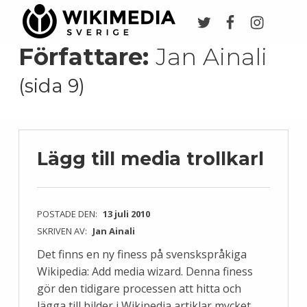
Twitter
Facebook
Instagr
Wikimedia Sverige
VI ARBETAR FÖR FRI KUNSKAP
Författare:
Jan Ainali
(sida 9)
Lägg till media trollkarl
POSTADE DEN:
13 juli 2010
SKRIVEN AV:
Jan Ainali
Det finns en ny finess på svenskspråkiga
Wikipedia: Add media wizard. Denna finess
gör den tidigare processen att hitta och
lägga till bilder i Wikipedia artiklar mycket