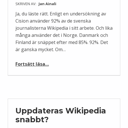
SKRIVEN AV:
Jan Ainali
Ja, du läste rätt. Enligt en undersökning av
Cision använder 92% av de svenska
journalisterna Wikipedia i sitt arbete. Och lika
många använder det i Norge. Danmark och
Finland är snäppet efter med 85%. 92%. Det
är ganska mycket. Om…
“92% av svenska journalister använder Wikipedia i sitt arbete.”
Fortsätt läsa
…
Uppdateras Wikipedia
snabbt?