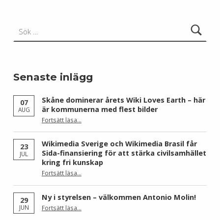
Sök efter:
Senaste inlägg
Skåne dominerar årets Wiki Loves Earth – här
07
är kommunerna med flest bilder
AUG
Fortsätt läsa
…
“Skåne dominerar årets Wiki Loves Earth – här är kommunerna med flest bilder”
Wikimedia Sverige och Wikimedia Brasil får
23
Sida-finansiering för att stärka civilsamhället
JUL
kring fri kunskap
Fortsätt läsa
…
“Wikimedia Sverige och Wikimedia Brasil får Sida-finansiering för att stärka civilsamhället kring fri kunskap”
Ny i styrelsen – välkommen Antonio Molin!
29
“Ny i styrelsen – välkommen Antonio Molin!”
JUN
Fortsätt läsa
…