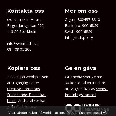
Kontakta oss
Mer om oss
c/o Norrsken House
Org.nr: 802437-8310
Birger Jarlsgatan 57C
Bankgiro: 900-6859
113 56 Stockholm
Swish: 900-6859
Integritetspolicy
info@wikimedia.se
08-409 05 200
Kopiera oss
Ge en gåva
Texten på webbplatsen
Wikimedia Sverige har
är tillgänglig under
90-konto, vilket innebär
Creative Commons
att vi granskas av
Svensk
Erkännande-Dela Lika-
Insamlingskontroll
.
licens
. Andra villkor kan
gälla för bilderna.
Vi använder kakor på webbplatsen. Du kan läsa om detta i vår