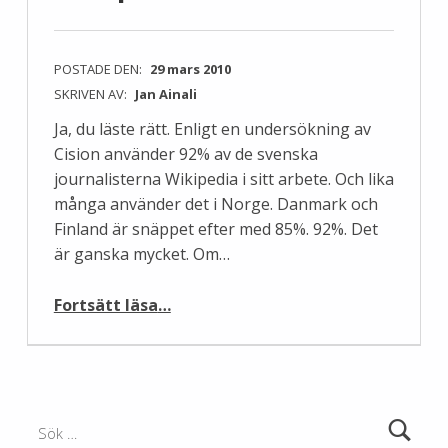
POSTADE DEN:
29 mars 2010
SKRIVEN AV:
Jan Ainali
Ja, du läste rätt. Enligt en undersökning av
Cision använder 92% av de svenska
journalisterna Wikipedia i sitt arbete. Och lika
många använder det i Norge. Danmark och
Finland är snäppet efter med 85%. 92%. Det
är ganska mycket. Om…
“92% av svenska journalister använder Wikipedia i sitt arbete.”
Fortsätt läsa
…
Sök efter: