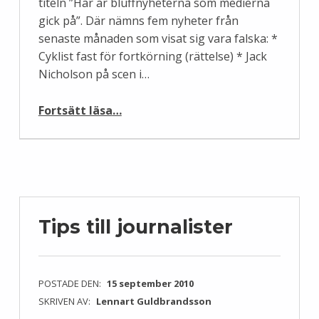
titeln ”Här är bluffnyheterna som medierna
gick på”. Där nämns fem nyheter från
senaste månaden som visat sig vara falska: *
Cyklist fast för fortkörning (rättelse) * Jack
Nicholson på scen i…
“Är det dags att sluta lita på tidningarna nu?”
Fortsätt läsa
…
Tips till journalister
POSTADE DEN:
15 september 2010
SKRIVEN AV:
Lennart Guldbrandsson