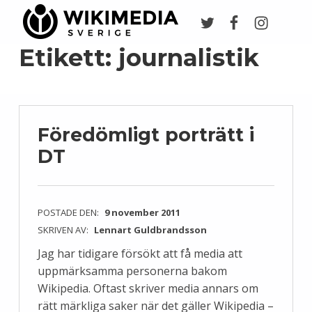
Twitter
Facebook
Instagr
Wikimedia Sverige
VI ARBETAR FÖR FRI KUNSKAP
Etikett:
journalistik
Föredömligt porträtt i
DT
POSTADE DEN:
9 november 2011
SKRIVEN AV:
Lennart Guldbrandsson
Jag har tidigare försökt att få media att
uppmärksamma personerna bakom
Wikipedia. Oftast skriver media annars om
rätt märkliga saker när det gäller Wikipedia –