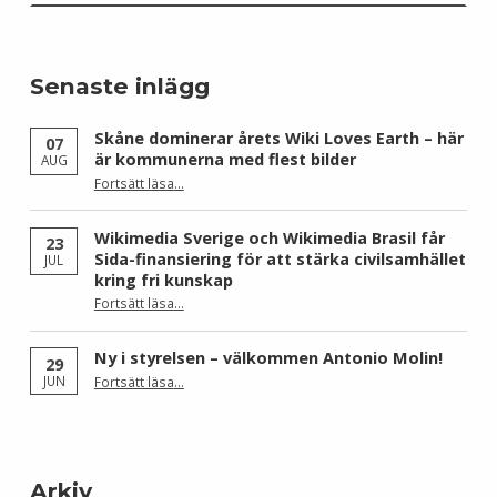
Senaste inlägg
Skåne dominerar årets Wiki Loves Earth – här
07
är kommunerna med flest bilder
AUG
Fortsätt läsa
…
“Skåne dominerar årets Wiki Loves Earth – här är kommunerna med flest bilder”
Wikimedia Sverige och Wikimedia Brasil får
23
Sida-finansiering för att stärka civilsamhället
JUL
kring fri kunskap
Fortsätt läsa
…
“Wikimedia Sverige och Wikimedia Brasil får Sida-finansiering för att stärka civilsamhället kring fri kunskap”
Ny i styrelsen – välkommen Antonio Molin!
29
“Ny i styrelsen – välkommen Antonio Molin!”
JUN
Fortsätt läsa
…
Arkiv