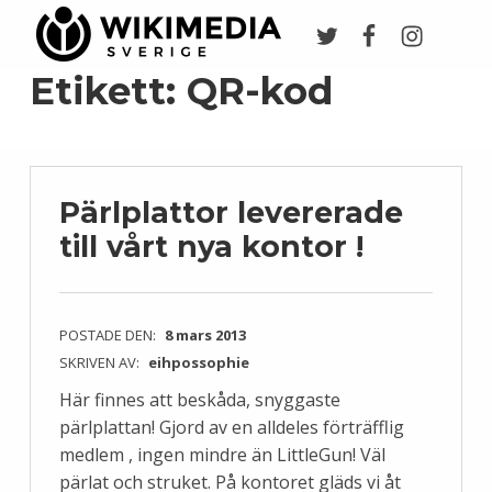
Twitter
Facebook
Instagr
Wikimedia Sverige
VI ARBETAR FÖR FRI KUNSKAP
Etikett:
QR-kod
Pärlplattor levererade
till vårt nya kontor !
POSTADE DEN:
8 mars 2013
SKRIVEN AV:
eihpossophie
Här finnes att beskåda, snyggaste
pärlplattan! Gjord av en alldeles förträfflig
medlem , ingen mindre än LittleGun! Väl
pärlat och struket. På kontoret gläds vi åt