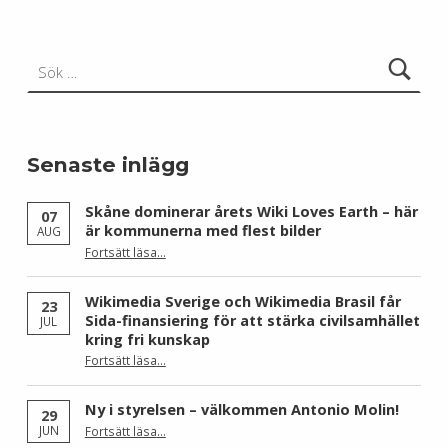
Sök efter:
Senaste inlägg
Skåne dominerar årets Wiki Loves Earth – här
07
är kommunerna med flest bilder
AUG
Fortsätt läsa
…
“Skåne dominerar årets Wiki Loves Earth – här är kommunerna med flest bilder”
Wikimedia Sverige och Wikimedia Brasil får
23
Sida-finansiering för att stärka civilsamhället
JUL
kring fri kunskap
Fortsätt läsa
…
“Wikimedia Sverige och Wikimedia Brasil får Sida-finansiering för att stärka civilsamhället kring fri kunskap”
Ny i styrelsen – välkommen Antonio Molin!
29
“Ny i styrelsen – välkommen Antonio Molin!”
JUN
Fortsätt läsa
…