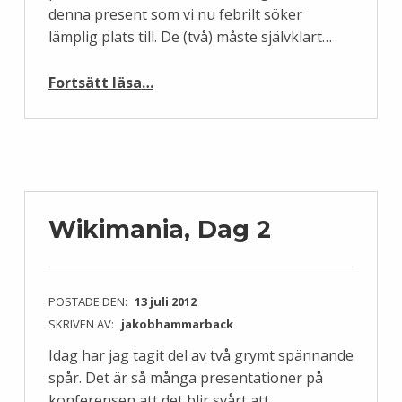
denna present som vi nu febrilt söker
lämplig plats till. De (två) måste självklart…
“Pärlplattor levererade till vårt nya kontor !”
Fortsätt läsa
…
Wikimania, Dag 2
POSTADE DEN:
13 juli 2012
SKRIVEN AV:
jakobhammarback
Idag har jag tagit del av två grymt spännande
spår. Det är så många presentationer på
konferensen att det blir svårt att