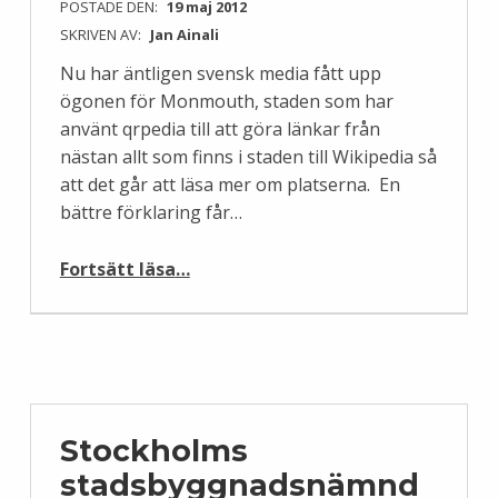
POSTADE DEN:
19 maj 2012
SKRIVEN AV:
Jan Ainali
Nu har äntligen svensk media fått upp
ögonen för Monmouth, staden som har
använt qrpedia till att göra länkar från
nästan allt som finns i staden till Wikipedia så
att det går att läsa mer om platserna. En
bättre förklaring får…
“Vilken blir den första svenska Wikipediastaden?”
Fortsätt läsa
…
Stockholms
stadsbyggnadsnämnd