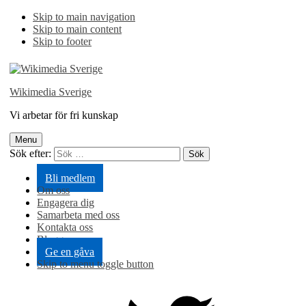
Skip to main navigation
Skip to main content
Skip to footer
Wikimedia Sverige
Vi arbetar för fri kunskap
Menu
Sök efter:
Bli medlem
Om oss
Engagera dig
Samarbeta med oss
Kontakta oss
Blogg
Ge en gåva
Skip to menu toggle button