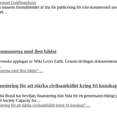
ennart Guldbrandsson
a museets föremålsbilder är fria för publicering för icke-kommersiell an
 att…
mmunerna med flest bilder
nska upplagan av Wiki Loves Earth. Genom tävlingen dokumenterar foto
a…
nerna med flest bilder”
…
siering för att stärka civilsamhället kring fri kunska
Brasil har beviljats finansiering från Sida för ett gemensamt ettårigt p
ivil Society Capacity for…
ring för att stärka civilsamhället kring fri kunskap”
…