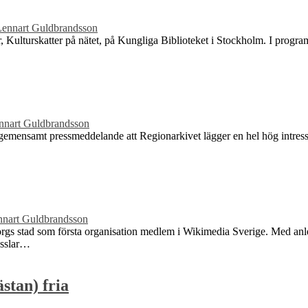
Lennart Guldbrandsson
 Kulturskatter på nätet, på Kungliga Biblioteket i Stockholm. I progra
nnart Guldbrandsson
emensamt pressmeddelande att Regionarkivet lägger en hel hög intressan
nnart Guldbrandsson
gs stad som första organisation medlem i Wikimedia Sverige. Med anled
ysslar…
stan) fria