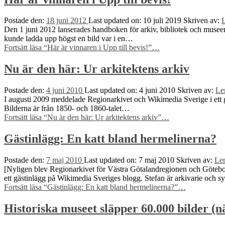
Postade den:
18 juni 2012
Last updated on:
10 juli 2019
Skriven av:
Den 1 juni 2012 lanserades handboken för arkiv, bibliotek och museer,
kunde ladda upp högst en bild var i en…
Fortsätt läsa
“Här är vinnaren i Upp till bevis!”
…
Nu är den här: Ur arkitektens arkiv
Postade den:
4 juni 2010
Last updated on:
4 juni 2010
Skriven av:
Le
I augusti 2009 meddelade Regionarkivet och Wikimedia Sverige i ett g
Bilderna är från 1850- och 1860-talet…
Fortsätt läsa
“Nu är den här: Ur arkitektens arkiv”
…
Gästinlägg: En katt bland hermelinerna?
Postade den:
7 maj 2010
Last updated on:
7 maj 2010
Skriven av:
Le
[Nyligen blev Regionarkivet för Västra Götalandregionen och Götebor
ett gästinlägg på Wikimedia Sveriges blogg. Stefan är arkivarie och s
Fortsätt läsa
“Gästinlägg: En katt bland hermelinerna?”
…
Historiska museet släpper 60.000 bilder (nä