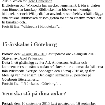
2019
Skriven av:
Tore Danielsson
Biblioteken och Wikipedia har mycket gemensamt. Båda är platser
som förmedlar kunskap. Biblioteken har böcker och kunniga
bibliotekarier och Wikipedia har användare som behöver källbelägga
sina artiklar. Biblioteken är som gjorda för att ha kreativa möten där
fri kunskap och…
Fortsätt läsa
“Wikipedia i biblioteken”
…
15-årskalas i Göteborg
Postade den:
24 augusti 2016
Last updated on:
24 augusti 2016
Skriven av:
Axel Pettersson
Detta är ett gästinlägg av Per A.J. Andersson. Åsikter och
kommentarer som nämns nedan reflekterar inte automatiskt åsikterna
från Wikimedia Sverige. Söndagen den 15 maj 2016 åt jag tårta.
Men jag var inte ensam. Den dagen samlades 28 personer på
Göteborgs litteraturhus…
Fortsätt läsa
“15-årskalas i Göteborg”
…
Vem ska stå på dina axlar?
Postade den:
16 september 2015
Last updated on:
16 september