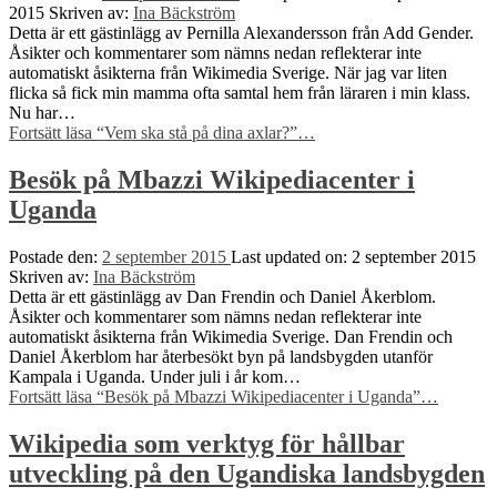
2015
Skriven av:
Ina Bäckström
Detta är ett gästinlägg av Pernilla Alexandersson från Add Gender.
Åsikter och kommentarer som nämns nedan reflekterar inte
automatiskt åsikterna från Wikimedia Sverige. När jag var liten
flicka så fick min mamma ofta samtal hem från läraren i min klass.
Nu har…
Fortsätt läsa
“Vem ska stå på dina axlar?”
…
Besök på Mbazzi Wikipediacenter i
Uganda
Postade den:
2 september 2015
Last updated on:
2 september 2015
Skriven av:
Ina Bäckström
Detta är ett gästinlägg av Dan Frendin och Daniel Åkerblom.
Åsikter och kommentarer som nämns nedan reflekterar inte
automatiskt åsikterna från Wikimedia Sverige. Dan Frendin och
Daniel Åkerblom har återbesökt byn på landsbygden utanför
Kampala i Uganda. Under juli i år kom…
Fortsätt läsa
“Besök på Mbazzi Wikipediacenter i Uganda”
…
Wikipedia som verktyg för hållbar
utveckling på den Ugandiska landsbygden