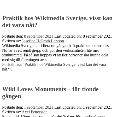
Praktik hos Wikimedia Sverige, visst kan
det vara nåt?
Postade den:
8 september 2021
Last updated on:
8 september 2021
Skriven av:
Josefine Hellroth Larsson
Wikimedia Sverige har i flera omgångar haft praktikanter hos oss.
Nu tar vi ett rejält grepp och gör den verksamheten lite mer
strukturerad. På så sätt hoppas vi att fler personer ska kunna dela
med sig till föreningen av sin…
Fortsätt läsa
“Praktik hos Wikimedia Sverige, visst kan det vara
nåt?”
…
Wiki Loves Monuments – för tionde
gången
Postade den:
1 september 2021
Last updated on:
1 september 2021
Skriven av:
Axel Pettersson
Som alltid, känns det som nu när det är dags för tionde gången,