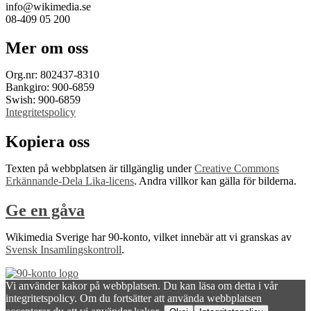
info@wikimedia.se
08-409 05 200
Mer om oss
Org.nr: 802437-8310
Bankgiro: 900-6859
Swish: 900-6859
Integritetspolicy
Kopiera oss
Texten på webbplatsen är tillgänglig under
Creative Commons
Erkännande-Dela Lika-licens
. Andra villkor kan gälla för bilderna.
Ge en gåva
Wikimedia Sverige har 90-konto, vilket innebär att vi granskas av
Svensk Insamlingskontroll
.
Vi använder kakor på webbplatsen. Du kan läsa om detta i vår
integritetspolicy. Om du fortsätter att använda webbplatsen