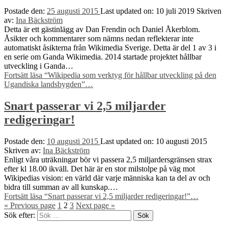
Postade den:
25 augusti 2015
Last updated on:
10 juli 2019
Skriven
av:
Ina Bäckström
Detta är ett gästinlägg av Dan Frendin och Daniel Åkerblom.
Åsikter och kommentarer som nämns nedan reflekterar inte
automatiskt åsikterna från Wikimedia Sverige. Detta är del 1 av 3 i
en serie om Ganda Wikimedia. 2014 startade projektet hållbar
utveckling i Ganda…
Fortsätt läsa
“Wikipedia som verktyg för hållbar utveckling på den
Ugandiska landsbygden”
…
Snart passerar vi 2,5 miljarder
redigeringar!
Postade den:
10 augusti 2015
Last updated on:
10 augusti 2015
Skriven av:
Ina Bäckström
Enligt våra uträkningar bör vi passera 2,5 miljardersgränsen strax
efter kl 18.00 ikväll. Det här är en stor milstolpe på väg mot
Wikipedias vision: en värld där varje människa kan ta del av och
bidra till summan av all kunskap.…
Fortsätt läsa
“Snart passerar vi 2,5 miljarder redigeringar!”
…
«
Previous page
1
2
3
Next page
»
Sök efter: